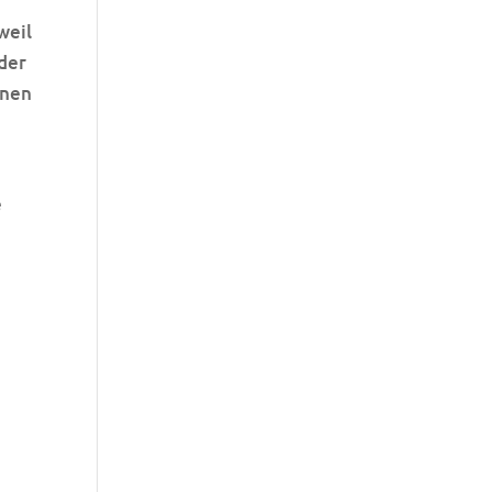
weil
der
inen
e