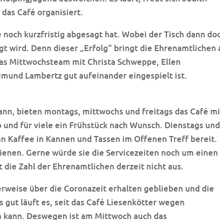
das Café organisiert.
pe noch kurzfristig abgesagt hat. Wobei der Tisch dann do
t wird. Denn dieser „Erfolg“ bringt die Ehrenamtlichen 
as Mittwochsteam mit Christa Schweppe, Ellen
und Lambertz gut aufeinander eingespielt ist.
ann, bieten montags, mittwochs und freitags das Café mi
o und für viele ein Frühstück nach Wunsch. Dienstags un
n Kaffee in Kannen und Tassen im Offenen Treff bereit.
ienen. Gerne würde sie die Servicezeiten noch um einen
 die Zahl der Ehrenamtlichen derzeit nicht aus.
herweise über die Coronazeit erhalten geblieben und die
gut läuft es, seit das Café Liesenkötter wegen
n kann. Deswegen ist am Mittwoch auch das