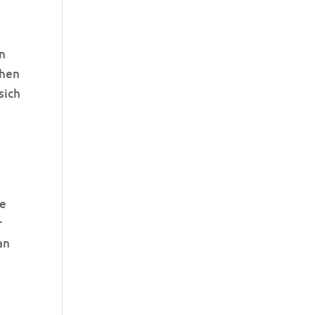
n
chen
sich
te
r
an