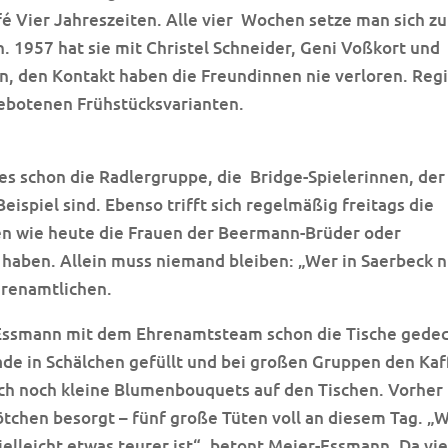
é Vier Jahreszeiten. Alle vier
Wochen setze man sich z
 1957 hat sie mit Christel Schneider, Geni Voßkort und
en, den Kontakt haben die Freundinnen nie verloren. Reg
ebotenen Frühstücksvarianten.
es schon die Radlergruppe, die
Bridge-Spielerinnen, der
eispiel sind. Ebenso trifft sich regelmäßig freitags die
n wie heute die Frauen der Beermann-Brüder oder
haben. Allein muss niemand bleiben: „Wer in Saerbeck n
hrenamtlichen.
-Essmann mit dem Ehrenamtsteam schon die Tische gedec
ade in Schälchen gefüllt und bei großen Gruppen den Ka
uch noch kleine Blumenbouquets auf den Tischen. Vorher
tchen besorgt – fünf große Tüten voll an diesem Tag. „W
ielleicht etwas teurer ist“, betont Meier-Essmann. Da vie