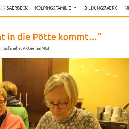
 IN SAERBECK
KOLPINGSFAMILIE
BILDUNGSWERK
M
ht in die Pötte kommt…“
ingsfamilie
,
Aktuelles MGH