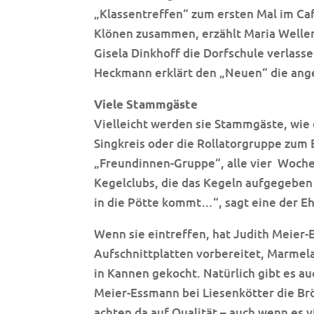
„Klassentreffen“ zum ersten Mal im Caf
Klönen zusammen, erzählt Maria Wellen.
Gisela Dinkhoff die Dorfschule verlass
Heckmann erklärt den „Neuen“ die ang
Viele Stammgäste
Vielleicht werden sie Stammgäste, wie 
Singkreis oder die Rollatorgruppe zum B
„Freundinnen-Gruppe“, alle vier
Woche
Kegelclubs, die das Kegeln aufgegeben 
in die Pötte kommt…“, sagt eine der E
Wenn sie eintreffen, hat Judith Meier
Aufschnittplatten vorbereitet, Marmel
in Kannen gekocht. Natürlich gibt es a
Meier-Essmann bei Liesenkötter die Brö
achten da auf Qualität – auch wenn es v