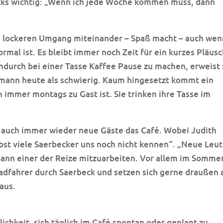
ricks wichtig: „Wenn ich jede Woche kommen muss, dann
m lockeren Umgang miteinander – Spaß macht – auch wen
ormal ist. Es bleibt immer noch Zeit für ein kurzes Pläus
ndurch bei einer Tasse Kaffee Pause zu machen, erweist 
mann heute als schwierig. Kaum hingesetzt kommt ein
ch immer montags zu Gast ist. Sie trinken ihre Tasse im
uch immer wieder neue Gäste das Café. Wobei Judith
bst viele Saerbecker uns noch nicht kennen“. „Neue Leu
mann einer der Reize mitzuarbeiten. Vor allem im Somme
adfahrer durch Saerbeck und setzen sich gerne draußen 
aus.
ichkeit, sich täglich im Café spontan oder geplant zu