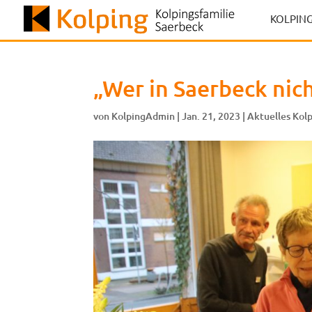
KOLPING
„Wer in Saerbeck nic
von
KolpingAdmin
|
Jan. 21, 2023
|
Aktuelles Kolp