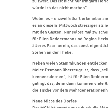
zu zweit. Das ist nicht nur Irmgard He
würde ich das nicht machen“.
Wobei es – unzweifelhaft erkennbar a
es an diesem
Mittwoch stressiger als n
mit den Gästen. Nur selbst mal zwische
für Ellen Reddermann und Regina Heck
älteres Paar herein, das sonst eigentli
Stehen an der Theke.
Neben vielen Stammkunden entdecken a
Meier-Essmann überzeugt ist, dass „sel
kennenzulernen“, ist für Ellen Redder
gelingt das, denn dann kommen viele R
die Tische vor dem Mehrgenerationenh
Neue Mitte des Dorfes
Das MGH ist gerade auch durch die Mögl