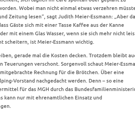
eworden. Wobei man nicht einmal etwas verzehren müsst
und Zeitung lesen“, sagt Judith Meier-Essmann: „Aber d
dass Gäste sich mit einer Tasse Kaffee aus der Kanne
der mit einem Glas Wasser, wenn sie sich mehr nicht lei
t scheitern, ist Meier-Essmann wichtig.
eiben, gerade mal die Kosten decken. Trotzdem bleibt au
den Teuerungen verschont. Sorgenvoll schaut Meier-Essm
 mitgebrachte Rechnung für die Brötchen. Über eine
lping-Vorstand nachgedacht werden. Denn – so eine
ermittel für das MGH durch das Bundesfamilienminister
Das kann nur mit ehrenamtlichen Einsatz und
ngen.