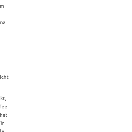
um
ina
icht
kt,
ffee
 hat
ir
le