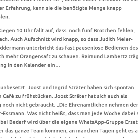
er Erfahrung, kann sie die benötigte Menge knapp
olen.
egen 10 Uhr fällt auf, dass
noch fünf Brötchen fehlen,
ch. Auch Aufschnitt wird knapp, so dass Judith Meier-
ddermann unterbricht das fast pausenlose Bedienen de
ch mehr Orangensaft zu schauen. Raimund Lambertz trä
ung in den Kalender ein…
e unbesetzt. Joost und Ingrid Sträter haben sich spontan
Café zu frühstücken. Joost Sträter hat sich auch als
g noch nicht gebraucht. „Die Ehrenamtlichen nehmen de
er-Essmann. Was nicht heißt, dass man jede Woche dabei 
, bei Bedarf wird über die eigene WhatsApp-Gruppe Ersat
er das ganze Team kommen, an manchen Tagen geht es 