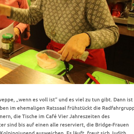
pe, „wenn es voll ist“ und es viel zu tun gibt. Dann ist
Oben im ehemaligen Ratssaal frühstückt die Radfahrgrup
ern, die Tische im Café Vier Jahreszeiten des
sind bis auf einen alle reserviert, die Bridge-Frauen
olpingjugend ausweichen. Es läuft, freut sich Judith